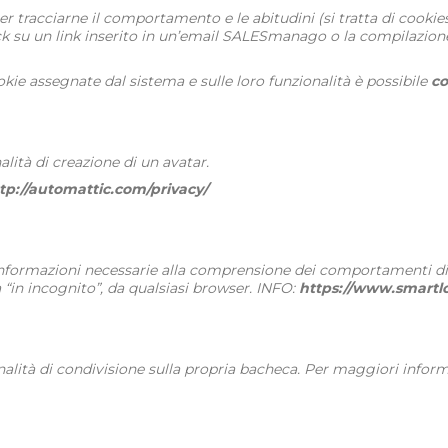
er tracciarne il comportamento e le abitudini (si tratta di cookies
ick su un link inserito in un’email SALESmanago o la compilazion
ookie assegnate dal sistema e sulle loro funzionalità è possibile
co
alità di creazione di un avatar.
tp://automattic.com/privacy/
nformazioni necessarie alla comprensione dei comportamenti di nav
“in incognito”, da qualsiasi browser. INFO:
https://www.smartlo
ionalità di condivisione sulla propria bacheca. Per maggiori infor