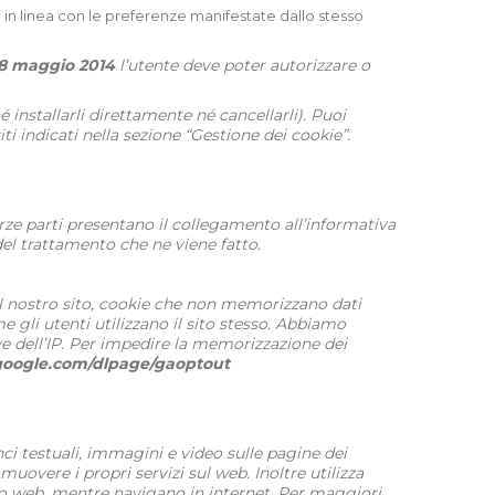
ari in linea con le preferenze manifestate dallo stesso
l’8 maggio 2014
l’utente deve poter autorizzare o
é installarli direttamente né cancellarli). Puoi
ti indicati nella sezione “Gestione dei cookie”.
terze parti presentano il collegamento all’informativa
 del trattamento che ne viene fatto.
 nel nostro sito, cookie che non memorizzano dati
 gli utenti utilizzano il sito stesso. Abbiamo
ve dell’IP. Per impedire la memorizzazione dei
s.google.com/dlpage/gaoptout
ci testuali, immagini e video sulle pagine dei
muovere i propri servizi sul web. Inoltre utilizza
ito web, mentre navigano in internet. Per maggiori