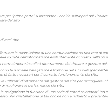
ve per “prima parte” si intendono i cookie sviluppati dal Titolare 
lare del sito.
iversi tipi:
di effettuare la trasmissione di una comunicazione su una rete di 
ella società dell’informazione esplicitamente richiesto dall’abbon
no normalmente installati direttamente dal titolare o gestore del 
cono la normale navigazione e fruizione del sito web (permetten
no di fatto necessari per il corretto funzionamento del sito;
dove utilizzati direttamente dal gestore del sito per raccogliere 
ne di migliorare le performance del sito;
la navigazione in funzione di una serie di criteri selezionati (ad e
 stesso. Per l’installazione di tali cookie non è richiesto il preven