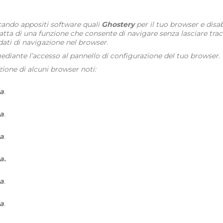
icando appositi software quali
Ghostery
per il tuo browser e disab
atta di una funzione che consente di navigare senza lasciare trac
ati di navigazione nel browser.
 mediante l’accesso al pannello di configurazione del tuo browser.
zione di alcuni browser noti:
a
.
a
.
a
.
a.
a
.
a
.