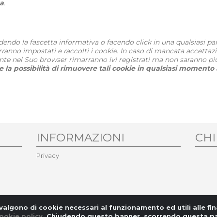
a
.
endo la fascetta informativa o facendo click in una qualsiasi pa
verranno impostati e raccolti i cookie. In caso di mancata accett
nte nel Suo browser rimarranno ivi registrati ma non saranno più l
 la possibilità di rimuovere tali cookie in qualsiasi momento 
INFORMAZIONI
CHI
Privacy
valgono di cookie necessari al funzionamento ed utili alle fina
ookie policy
. Chiudendo questo banner, scorrendo questa pag