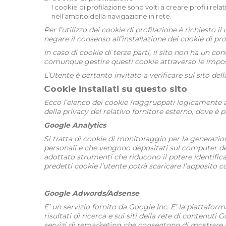
I cookie di profilazione sono volti a creare profili rela
nell’ambito della navigazione in rete.
Per l’utilizzo dei cookie di profilazione è richiesto
negare il consenso all’installazione dei cookie di pro
In caso di cookie di terze parti, il sito non ha un co
comunque gestire questi cookie attraverso le impostaz
L’Utente è pertanto invitato a verificare sul sito dell
Cookie installati su questo sito
Ecco l’elenco dei cookie (raggruppati logicamente a l
della privacy del relativo fornitore esterno, dove è 
Google Analytics
Si tratta di cookie di monitoraggio per la generazion
personali e che vengono depositati sul computer dell
adottato strumenti che riducono il potere identifica
predetti cookie l’utente potrà scaricare l’apposito
Google Adwords/Adsense
E’ un servizio fornito da Google Inc. E’ la piattafo
risultati di ricerca e sui siti della rete di contenut
servizi di remarketing che consentono di mostrare a