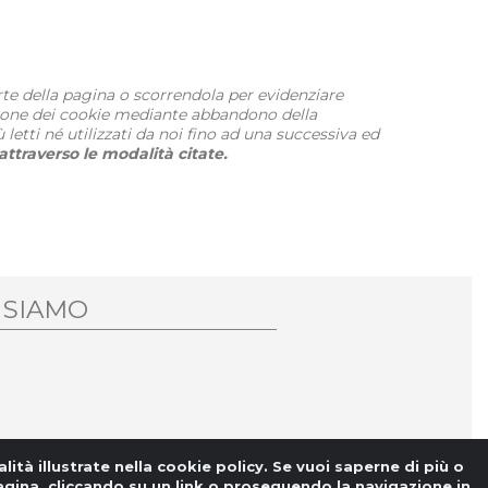
rte della pagina o scorrendola per evidenziare
azione dei cookie mediante abbandono della
etti né utilizzati da noi fino ad una successiva ed
attraverso le modalità citate.
 SIAMO
lità illustrate nella cookie policy. Se vuoi saperne di più o
ina, cliccando su un link o proseguendo la navigazione in