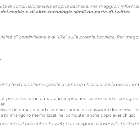
nalità di condivisione sulla propria bacheca. Per maggiori informa
dei-cookie-e-di-altre-tecnologie-simili-da-parte-di-twitter
onalità di condivisione e di “like” sulla propria bacheca. Per mag
.
denza (o da un’azione specifica come la chiusura del browser) imp
zzati per archiviare informazioni temporanee, consentono di collegare 
er;
chiviare informazioni, ad esempio il nome e la password di accesso, in
 Questi rimangono memorizzati nel computer anche dopo aver chiuso il
nnessione al presente sito web, non vengono conservati. I sistemi i