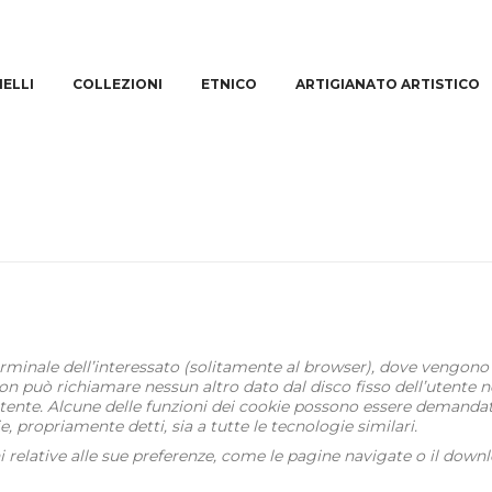
IELLI
COLLEZIONI
ETNICO
ARTIGIANATO ARTISTICO
l terminale dell’interessato (solitamente al browser), dove vengono
 può richiamare nessun altro dato dal disco fisso dell’utente né 
’utente. Alcune delle funzioni dei cookie possono essere demand
ie, propriamente detti, sia a tutte le tecnologie similari.
relative alle sue preferenze, come le pagine navigate o il download