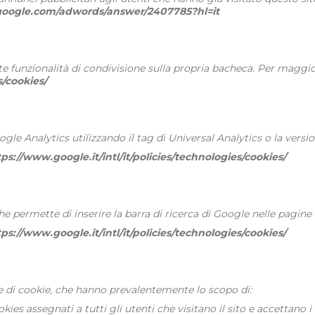
.google.com/adwords/answer/2407785?hl=it
nte funzionalità di condivisione sulla propria bacheca. Per maggi
s/cookies/
Analytics utilizzando il tag di Universal Analytics o la version
tps://www.google.it/intl/it/policies/technologies/cookies/
 permette di inserire la barra di ricerca di Google nelle pagine in
tps://www.google.it/intl/it/policies/technologies/cookies/
 di cookie, che hanno prevalentemente lo scopo di:
kies assegnati a tutti gli utenti che visitano il sito e accettano i