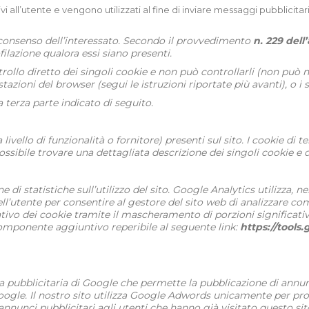
tivi all’utente e vengono utilizzati al fine di inviare messaggi pubblicit
 il consenso dell’interessato. Secondo il provvedimento
n. 229 del
filazione qualora essi siano presenti.
ntrollo diretto dei singoli cookie e non può controllarli (non può n
ioni del browser (segui le istruzioni riportate più avanti), o i si
a terza parte indicato di seguito.
ivello di funzionalità o fornitore) presenti sul sito. I cookie di 
possibile trovare una dettagliata descrizione dei singoli cookie e
e di statistiche sull’utilizzo del sito. Google Analytics utilizza,
’utente per consentire al gestore del sito web di analizzare come
tivo dei cookie tramite il mascheramento di porzioni significati
 componente aggiuntivo reperibile al seguente link:
https://tool
rma pubblicitaria di Google che permette la pubblicazione di annun
i Google. Il nostro sito utilizza Google Adwords unicamente per pro
nnunci pubblicitari agli utenti che hanno già visitato questo s