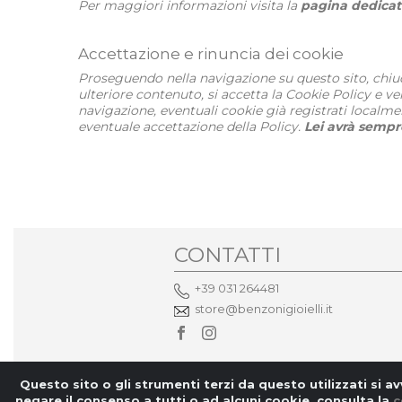
Per maggiori informazioni visita la
pagina dedicat
Accettazione e rinuncia dei cookie
Proseguendo nella navigazione su questo sito, chiud
ulteriore contenuto, si accetta la Cookie Policy e 
navigazione, eventuali cookie già registrati localme
eventuale accettazione della Policy.
Lei avrà sempre
CONTATTI
+39 031 264481
store@benzonigioielli.it
Questo sito o gli strumenti terzi da questo utilizzati si av
negare il consenso a tutti o ad alcuni cookie, consulta la
c