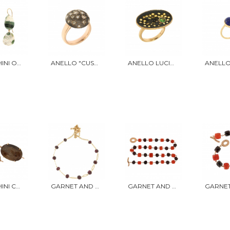
ORECCHINI ORO E AGATE MACULATE
ANELLO "CUSCINO"
ANELLO LUCIO FONTANA ZAFFIRI E TZAVORITE
ORECCHINI CORINDONE
GARNET AND GOLD NECKLACE
GARNET AND CORAL NECKLACE