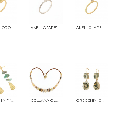
ANELLO ORO GIALLO E DIAMANTE
ANELLO "APE" ORO BIANCO
ANELLO "APE" ORO GIALLO
ORECCHINI"MUSEO" TORMALINE
COLLANA QUARZO E SARDONICE
ORECCHINI ORO E AGATE MACULATE