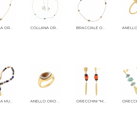
COLLANA ORO GIALLO E DIAMANTI BROWN
COLLANA ORO BIANCO E DIAMANTI
BRACCIALE ORO BIANCO E DIAMANTI BROWN
COLLANA MURRINE VENEZIANE
ANELLO ORO E SARDONICE
ORECCHINI "MUSEO" CORALLO E GRANATE