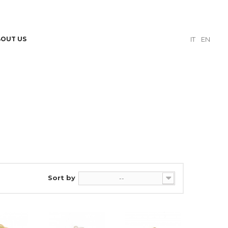
BOUT US
IT
EN
Sort by
--