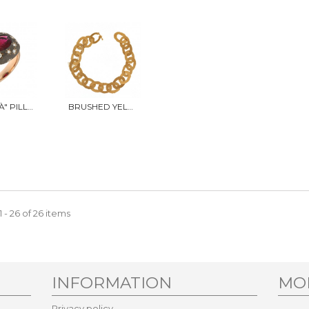
"MARAJÀ" PILLOW RING
BRUSHED YELLOW GOLD BRACELET
 - 26 of 26 items
INFORMATION
MO
Privacy policy