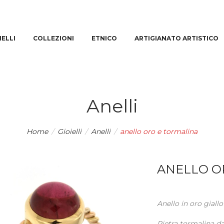
IELLI
COLLEZIONI
ETNICO
ARTIGIANATO ARTISTICO
Anelli
Home
/
Gioielli
/
Anelli
/
anello oro e tormalina
ANELLO O
Anello in oro giallo
Pietra tormalina da