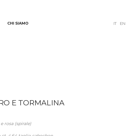
CHI SIAMO
IT
EN
RO E TORMALINA
 e rosa (spirale)
 ct. 4,64 taglio cabochon