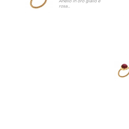
Anello in oro giallo e
rosa...