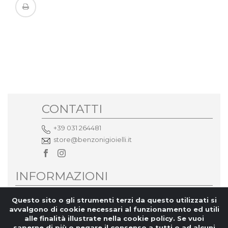
CONTATTI
+39 031 264481
store@benzonigioielli.it
INFORMAZIONI
Privacy
Questo sito o gli strumenti terzi da questo utilizzati si
avvalgono di cookie necessari al funzionamento ed utili
CHI SIAMO
alle finalità illustrate nella cookie policy. Se vuoi
saperne di più o negare il consenso a tutti o ad alcuni