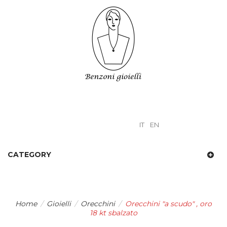
IT
EN
CATEGORY
Home
/
Gioielli
/
Orecchini
/
Orecchini "a scudo" , oro
18 kt sbalzato