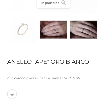
Ingrandisci
ANELLO "APE" ORO BIANCO
oro bianco martellinato e diamante ct. 0,05