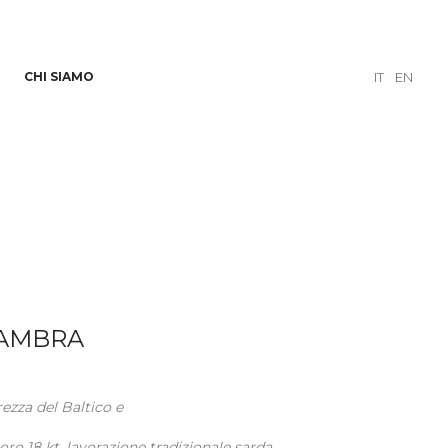
CHI SIAMO
IT
EN
 AMBRA
ezza del Baltico e
i oro 18 kt, lavorazione tradizionale sarda