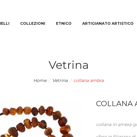
IELLI
COLLEZIONI
ETNICO
ARTIGIANATO ARTISTICO
Vetrina
Home
/
Vetrina
/
collana ambra
COLLANA
collana in ambra gr
sfere in filigrana d